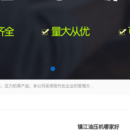
南通科达机床制造有限公司主要生产液压机、冲床、压力机等产品；本公司采用现代化企业的管理方法进行管理，立足于产品的质量管理，以优秀的品质、新颖的设计、合理的价格、完善的服务赢得广大客户的充分信赖和良好的口碑。领导层将运用科学管理方法及长期积累下来的经验和广泛领域吸取来新的技术不断调整产品结构，为市场提供精良的各类机械设备。企业将坚持与国内外各界朋友，真诚合作，共创辉煌。
镇江油压机哪家好