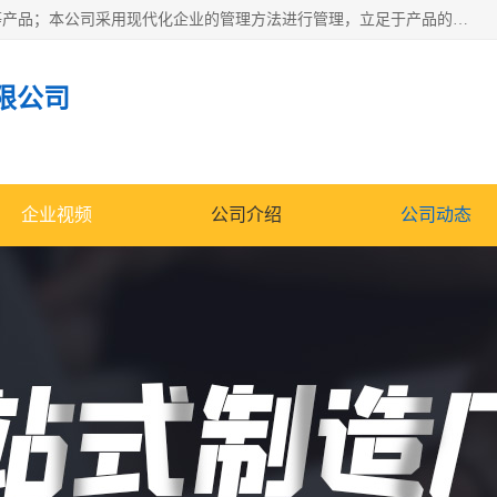
南通科达机床制造有限公司主要生产液压机、冲床、压力机等产品；本公司采用现代化企业的管理方法进行管理，立足于产品的质量管理，以优秀的品质、新颖的设计、合理的价格、完善的服务赢得广大客户的充分信赖和良好的口碑。领导层将运用科学管理方法及长期积累下来的经验和广泛领域吸取来新的技术不断调整产品结构，为市场提供精良的各类机械设备。企业将坚持与国内外各界朋友，真诚合作，共创辉煌。
限公司
企业视频
公司介绍
公司动态