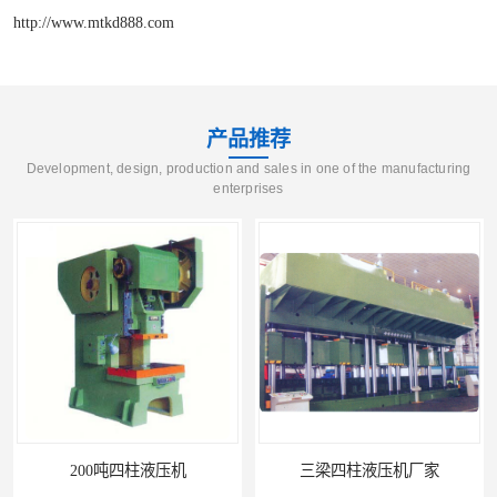
http://www.mtkd888.com
产品推荐
Development, design, production and sales in one of the manufacturing
enterprises
200吨四柱液压机
三梁四柱液压机厂家