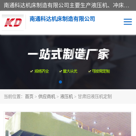
南通科达机床制造有限公司主要生产液压机、冲床、压力机等产品；本公司采用现代化企业的管理方法进行管理，立足于产品的质量管理，以优秀的品质、新颖的设计、合理的价格、完善的服务赢得广大客户的充分信赖和良好的口碑。领导层将运用科学管理方法及长期积累下来的经验和广泛领域吸取来新的技术不断调整产品结构，为市场提供精良的各类机械设备。企业将坚持与国内外各界朋友，真诚合作，共创辉煌。
南通科达机床制造有限公司
四柱液压机
液压机
油压机
锻压机
压力机
拉伸机
当前位置：
首页
>
供应商机
>
液压机
> 甘肃旧液压机定制
卷板机