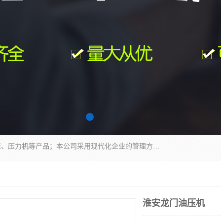
南通科达机床制造有限公司主要生产液压机、冲床、压力机等产品；本公司采用现代化企业的管理方法进行管理，立足于产品的质量管理，以优秀的品质、新颖的设计、合理的价格、完善的服务赢得广大客户的充分信赖和良好的口碑。领导层将运用科学管理方法及长期积累下来的经验和广泛领域吸取来新的技术不断调整产品结构，为市场提供精良的各类机械设备。企业将坚持与国内外各界朋友，真诚合作，共创辉煌。
淮安龙门油压机