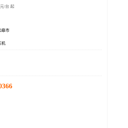
元/台 起
如皋市
压机
0366