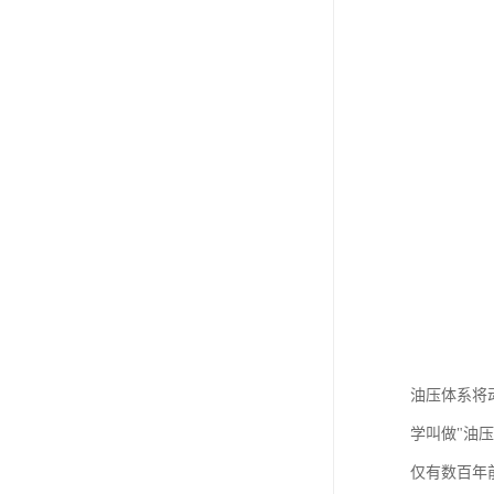
油压体系将
学叫做"油压
仅有数百年