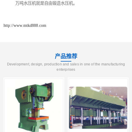
万吨水压机就是自由锻造水压机。
http://www.mtkd888.com
产品推荐
Development, design, production and sales in one of the manufacturing
enterprises