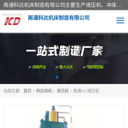
南通科达机床制造有限公司主要生产液压机、冲床、压力机等产品；本公司采用现代化企业的管理方法进行管理，立足于产品的质量管理，以优秀的品质、新颖的设计、合理的价格、完善的服务赢得广大客户的充分信赖和良好的口碑。领导层将运用科学管理方法及长期积累下来的经验和广泛领域吸取来新的技术不断调整产品结构，为市场提供精良的各类机械设备。企业将坚持与国内外各界朋友，真诚合作，共创辉煌。
南通科达机床制造有限公司
四柱液压机
液压机
油压机
锻压机
压力机
拉伸机
当前位置：
首页
>
供应商机
>
液压机
> 南通315液压机
卷板机