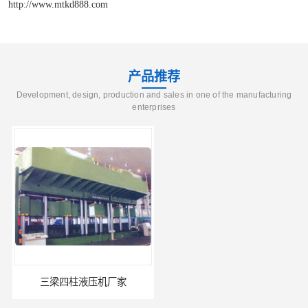
http://www.mtkd888.com
产品推荐
Development, design, production and sales in one of the manufacturing
enterprises
三梁四柱液压机厂家
四柱液压机报价