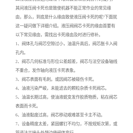
其间液压阀卡死也是致使机器不能正常作业的常见缘
由，那么，到底是什么缘由致使液压阀卡死的呢?下面就
这一疑问做下详细介绍。液压阀阀芯卡死的缘由首要有
以下常见缘由，需找出卡死缘由及时进行修补。
1、阀体孔与阀芯空隙过小，油温升高后，阀芯胀卡入阀
孔内。
2、阀芯几何标准与形位公差超差，阀芯与法空设备轴线
不重合，发作轴向液压卡死表象。
3、阀芯表面有毛刺。或因阀芯被碰伤卡死。
4、油液污染严峻，未能滤去的颗粒杂质卡死阀芯。
5、油温长期过高，使油液蜕变发作胶质物质，粘在阀芯
表面而卡死。
6、油液黏度过高，阀芯移动艰难甚至卡主不动。
7、设备精度太差，紧固螺钉不均匀，不按规矩次第，或
管道法兰接头处翘边使阀体变行。