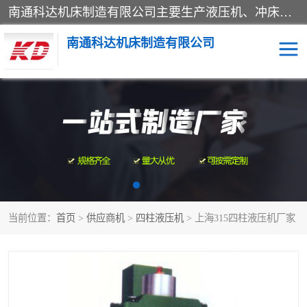
南通科达机床制造有限公司主要生产液压机、冲床、压力机等产品；本公司采用现代化企业的管理方法进行管理，立足于产品的质量管理，以优秀的品质、新颖的设计、合理的价格、完善的服务赢得广大客户的充分信赖和良好的口碑。领导层将运用科学管理方法及长期积累下来的经验和广泛领域吸取来新的技术不断调整产品结构，为市场提供精良的各类机械设备。企业将坚持与国内外各界朋友，真诚合作，共创辉煌。
南通科达机床制造有限公司
四柱液压机
液压机
油压机
锻压机
压力机
拉伸机
当前位置：
首页
>
供应商机
>
四柱液压机
> 上海315四柱液压机厂家
卷板机