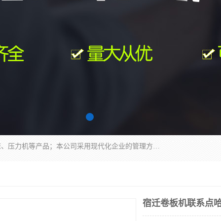
南通科达机床制造有限公司主要生产液压机、冲床、压力机等产品；本公司采用现代化企业的管理方法进行管理，立足于产品的质量管理，以优秀的品质、新颖的设计、合理的价格、完善的服务赢得广大客户的充分信赖和良好的口碑。领导层将运用科学管理方法及长期积累下来的经验和广泛领域吸取来新的技术不断调整产品结构，为市场提供精良的各类机械设备。企业将坚持与国内外各界朋友，真诚合作，共创辉煌。
宿迁卷板机联系点