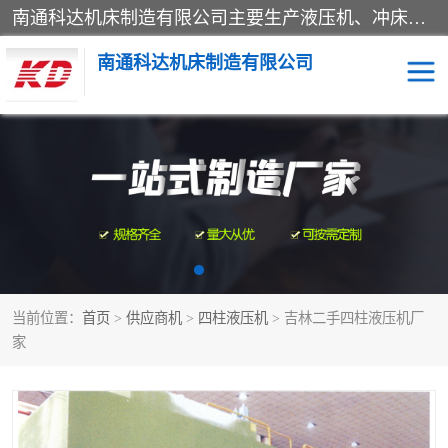
南通科达机床制造有限公司主要生产液压机、冲床、压力机等产品；本公司采用现代化企业的管理方法进行管理，立足于产品的质量管理，以优秀的品质、新颖的设计、合理的价格、完善的服务赢得广大客户的充分信赖和良好的口碑。领导层将运用科学管理方法及长期积累下来的经验和广泛领域吸取来新的技术不断调整产品结构，为市场提供精良的各类机械设备。企业将坚持与国内外各界朋友，真诚合作，共创辉煌。
南通科达机床制造有限公司
四柱液压机
液压机
油压机
锻压机
压力机
拉伸机
当前位置：
首页
>
供应商机
>
四柱液压机
> 吉林二手四柱液压机厂
卷板机
家