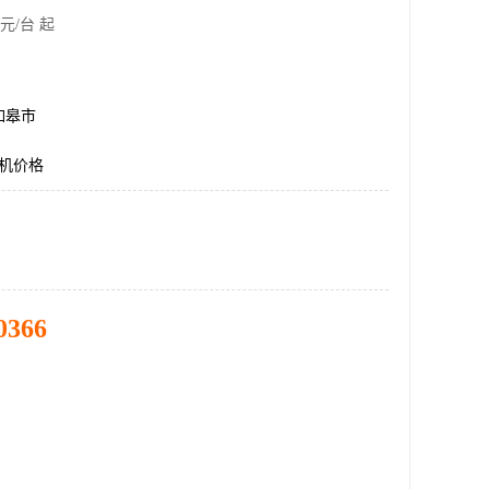
元/台 起
如皋市
压机价格
0366