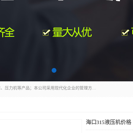
南通科达机床制造有限公司主要生产液压机、冲床、压力机等产品；本公司采用现代化企业的管理方法进行管理，立足于产品的质量管理，以优秀的品质、新颖的设计、合理的价格、完善的服务赢得广大客户的充分信赖和良好的口碑。领导层将运用科学管理方法及长期积累下来的经验和广泛领域吸取来新的技术不断调整产品结构，为市场提供精良的各类机械设备。企业将坚持与国内外各界朋友，真诚合作，共创辉煌。
海口315液压机价格