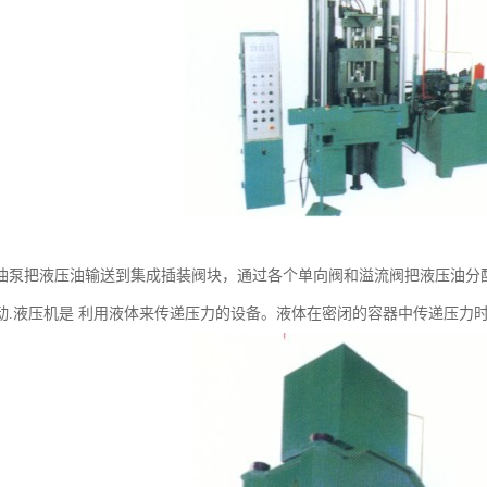
油泵把液压油输送到集成插装阀块，通过各个单向阀和溢流阀把液压油分
动.液压机是 利用液体来传递压力的设备。液体在密闭的容器中传递压力