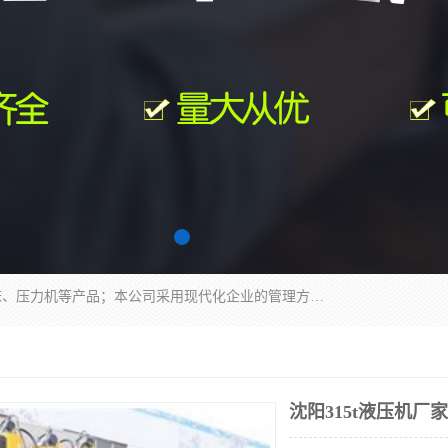
南通科达机床制造有限公司主要生产液压机、冲床、压力机等产品；本公司采用现代化企业的管理方法进行管理，立足于产品的质量管理，以优秀的品质、新颖的设计、合理的价格、完善的服务赢得广大客户的充分信赖和良好的口碑。领导层将运用科学管理方法及长期积累下来的经验和广泛领域吸取来新的技术不断调整产品结构，为市场提供精良的各类机械设备。企业将坚持与国内外各界朋友，真诚合作，共创辉煌。
沈阳315t液压机厂家