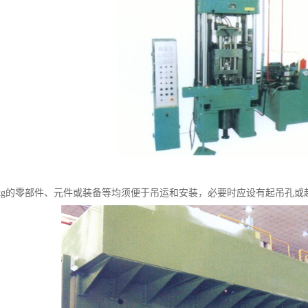
5kg的零部件、元件或装备等均须便于吊运和安装，必要时应设有起吊孔或起