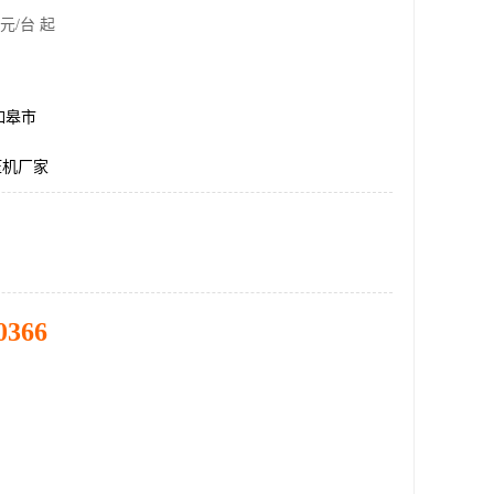
元/台 起
如皋市
压机厂家
0366