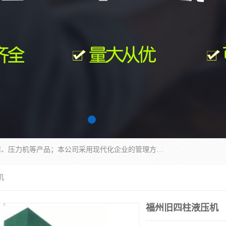
南通科达机床制造有限公司主要生产液压机、冲床、压力机等产品；本公司采用现代化企业的管理方法进行管理，立足于产品的质量管理，以优秀的品质、新颖的设计、合理的价格、完善的服务赢得广大客户的充分信赖和良好的口碑。领导层将运用科学管理方法及长期积累下来的经验和广泛领域吸取来新的技术不断调整产品结构，为市场提供精良的各类机械设备。企业将坚持与国内外各界朋友，真诚合作，共创辉煌。
机
福州旧四柱液压机