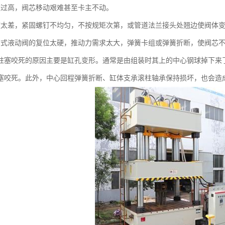
度过高，阀芯移动艰难甚至卡主不动。
度太差，紧固螺钉不均匀，不按规矩次第，或管道法兰接头处翘边使阀体
中式液动阀的复位太硬，推动力需求太大，弹簧卡组或弹簧折断，使阀芯
柱塞咬死的原因主要是缸孔变形。通常是由组装时其上的中心钢球掉下来
塞咬死。此外，中心回程弹簧折断、缸体支承滚柱轴承保持损坏，也会造