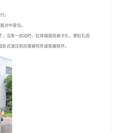
变行。
不能对中复位。
了，当泵一启动时，缸体端面就被卡扎，使缸孔因
成卧式液压机柱塞被咬死或泵被损坏。