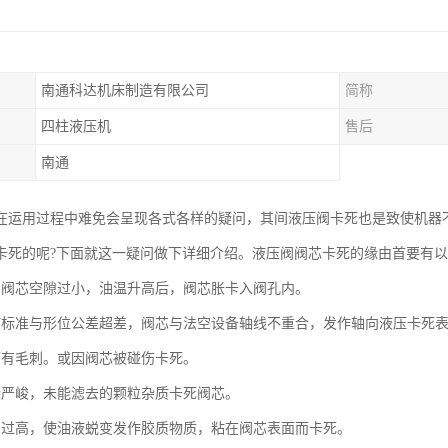
南通科达机床制造有限公司
简称
四柱液压机
售后
南通
在运用过程中难免会呈现各式各样的疑问，其间液压阀卡死也是致使机器
卡死的呢?下面就这一疑问做下详细介绍。液压阀阀芯卡死的缘由首要有
与阀芯空隙过小，油温升高后，阀芯胀卡入阀孔内。
何标准与形位公差超差，阀芯与法空设备轴线不重合，发作轴向液压卡死
面有毛刺。或因阀芯被碰伤卡死。
染严峻，未能滤去的颗粒杂质卡死阀芯。
期过高，使油液蜕变发作胶质物质，粘在阀芯表面而卡死。