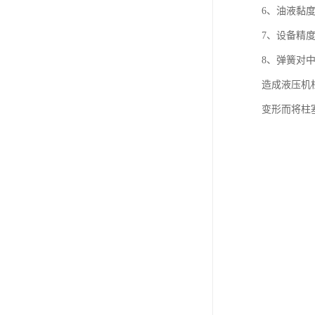
6、油液黏
7、设备精
8、弹簧对
造成液压机
变形而将柱