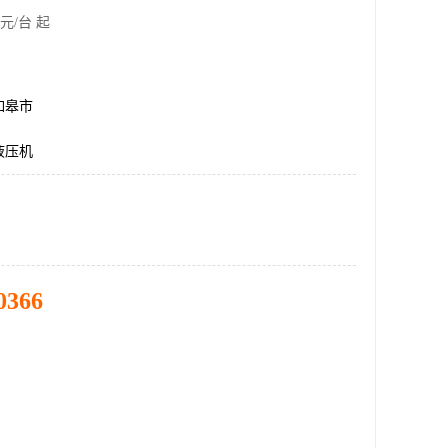
元/台 起
如皋市
液压机
0366