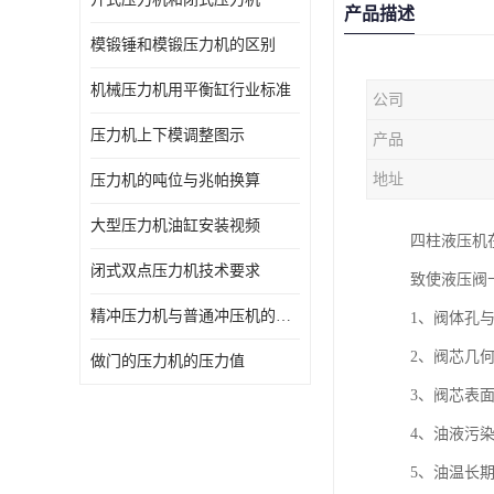
产品描述
模锻锤和模锻压力机的区别
机械压力机用平衡缸行业标准
公司
压力机上下模调整图示
产品
地址
压力机的吨位与兆帕换算
大型压力机油缸安装视频
四柱液压机
闭式双点压力机技术要求
致使液压阀
精冲压力机与普通冲压机的区别
1、阀体孔
2、阀芯几
做门的压力机的压力值
3、阀芯表
4、油液污
5、油温长