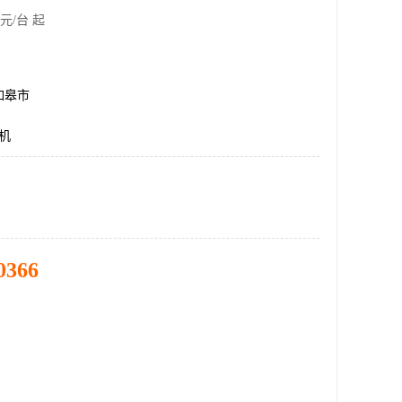
元/台 起
如皋市
压机
0366