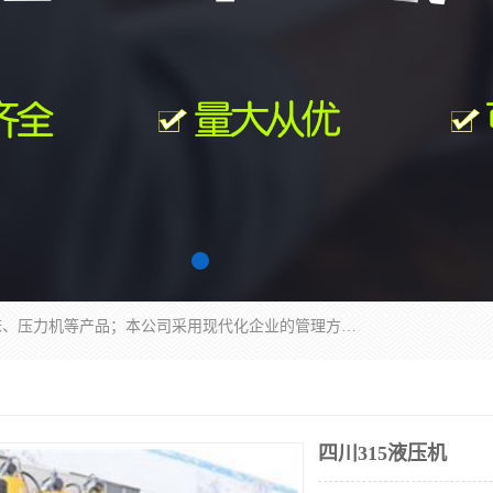
南通科达机床制造有限公司主要生产液压机、冲床、压力机等产品；本公司采用现代化企业的管理方法进行管理，立足于产品的质量管理，以优秀的品质、新颖的设计、合理的价格、完善的服务赢得广大客户的充分信赖和良好的口碑。领导层将运用科学管理方法及长期积累下来的经验和广泛领域吸取来新的技术不断调整产品结构，为市场提供精良的各类机械设备。企业将坚持与国内外各界朋友，真诚合作，共创辉煌。
四川315液压机