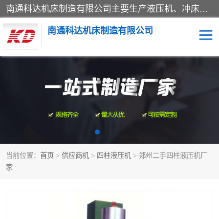
南通科达机床制造有限公司主要生产液压机、冲床、压力机等产品；本公司采用现代化企业的管理方法进行管理，立足于产品的质量管理，以优秀的品质、新颖的设计、合理的价格、完善的服务赢得广大客户的充分信赖和良好的口碑。领导层将运用科学管理方法及长期积累下来的经验和广泛领域吸取来新的技术不断调整产品结构，为市场提供精良的各类机械设备。企业将坚持与国内外各界朋友，真诚合作，共创辉煌。
南通科达机床制造有限公司
四柱液压机
液压机
油压机
锻压机
压力机
拉伸机
当前位置：
首页
>
供应商机
>
四柱液压机
> 郑州二手四柱液压机厂
卷板机
家