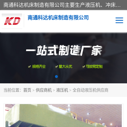
南通科达机床制造有限公司主要生产液压机、冲床、压力机等产品；本公司采用现代化企业的管理方法进行管理，立足于产品的质量管理，以优秀的品质、新颖的设计、合理的价格、完善的服务赢得广大客户的充分信赖和良好的口碑。领导层将运用科学管理方法及长期积累下来的经验和广泛领域吸取来新的技术不断调整产品结构，为市场提供精良的各类机械设备。企业将坚持与国内外各界朋友，真诚合作，共创辉煌。
南通科达机床制造有限公司
四柱液压机
液压机
油压机
锻压机
压力机
拉伸机
当前位置：
首页
>
供应商机
>
液压机
> 全自动液压机供应商
卷板机