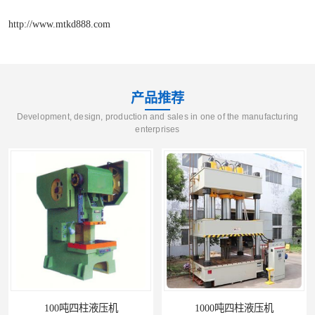
http://www.mtkd888.com
产品推荐
Development, design, production and sales in one of the manufacturing
enterprises
机
1000吨四柱液压机