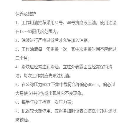
保养及维护
1．工作用油推荐采用32号、46号抗磨液压油，使用油温
在15～60摄氏度范围内。
2．油液进行严格过滤后才允许加入油箱。
3．工作油液每一年更换一次，其中次更换时间不应超过
三个月；
4．滑块应经常注润滑油，立柱外表露面应经常保持清
洁，每次工作前应先喷注机油。
5．在公称压力500T下集中载荷允许偏心40mm。偏心过
大易使立柱拉伤或出现其它不良现象。
6．每半年校正检查一次压力表；
7．机器较长期停用，应将各加部位表面擦洗干净并涂以
防锈油。