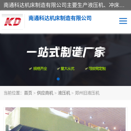
南通科达机床制造有限公司主要生产液压机、冲床、压力机等产品；本公司采用现代化企业的管理方法进行管理，立足于产品的质量管理，以优秀的品质、新颖的设计、合理的价格、完善的服务赢得广大客户的充分信赖和良好的口碑。领导层将运用科学管理方法及长期积累下来的经验和广泛领域吸取来新的技术不断调整产品结构，为市场提供精良的各类机械设备。企业将坚持与国内外各界朋友，真诚合作，共创辉煌。
南通科达机床制造有限公司
四柱液压机
液压机
油压机
锻压机
压力机
拉伸机
当前位置：
首页
>
供应商机
>
液压机
> 郑州旧液压机
卷板机