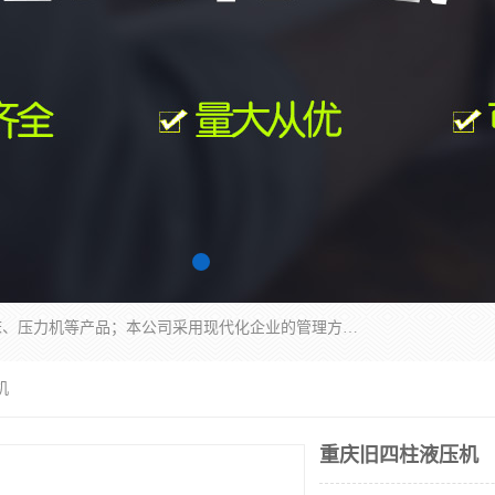
南通科达机床制造有限公司主要生产液压机、冲床、压力机等产品；本公司采用现代化企业的管理方法进行管理，立足于产品的质量管理，以优秀的品质、新颖的设计、合理的价格、完善的服务赢得广大客户的充分信赖和良好的口碑。领导层将运用科学管理方法及长期积累下来的经验和广泛领域吸取来新的技术不断调整产品结构，为市场提供精良的各类机械设备。企业将坚持与国内外各界朋友，真诚合作，共创辉煌。
机
重庆旧四柱液压机