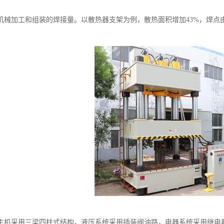
机械加工和组装的焊接量。以散热器支架为例，散热面积增加43%，焊点由17
主机采用三梁四柱式结构，液压系统采用插装阀油路，电器系统采用继电器