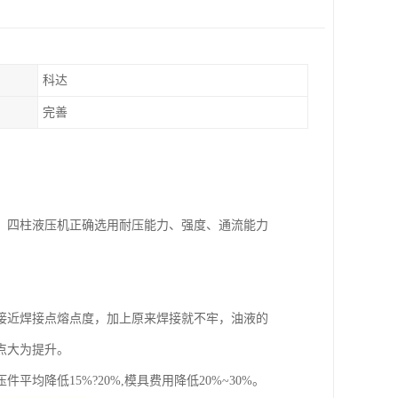
科达
完善
；四柱液压机正确选用耐压能力、强度、通流能力
接近焊接点熔点度，加上原来焊接就不牢，油液的
点大为提升。
降低15%?20%,模具费用降低20%~30%。