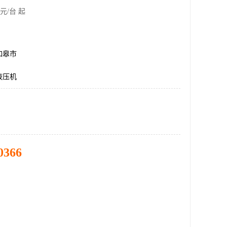
元/台 起
如皋市
液压机
0366