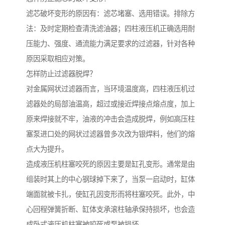
滤芯破坏变形的原因有：滤芯堵塞、选用错误。排除方
法：及时定期检查清洗滤油器；四柱液压机正确选用耐
压能力、强度、通流能力满足要求的过滤器，针对各种
原因采取相应对策。
怎样防止过滤器脱焊？
对金属网状过滤器而言，当环境温度高，四柱液压机过
滤器处的局部油温高，超过或接近焊接点熔点度，加上
原来焊接就不牢，油液的冲击会造成脱焊，例如高压柱
塞泵进口处的网状过滤器曾多次改为银焊料，他们的熔
点大为提升。
造成液压机柱塞咬死的原因主要是缸孔变形。通常是由
组装时其上的中心钢球掉下来了，当泵一启动时，缸体
端面就被卡扎，使缸孔因变形而将柱塞咬死。此外，中
心回程弹簧折断、缸体支承滚柱轴承保持损坏，也会造
成卧式液压机柱塞被咬死或泵被损坏。