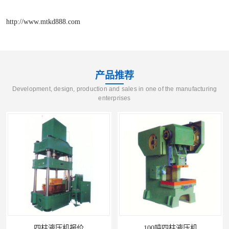
http://www.mtkd888.com
产品推荐
Development, design, production and sales in one of the manufacturing
enterprises
四柱液压机报价
100吨四柱液压机