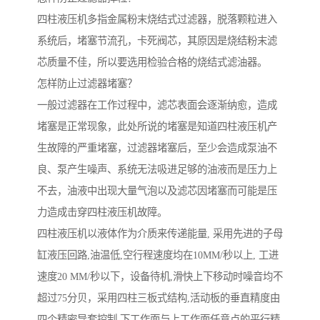
四柱液压机多指金属粉末烧结式过滤器，脱落颗粒进入
系统后，堵塞节流孔，卡死阀芯，其原因是烧结粉末滤
芯质量不佳，所以要选用检验合格的烧结式滤油器。
怎样防止过滤器堵塞？
一般过滤器在工作过程中，滤芯表面会逐渐纳愈，造成
堵塞是正常现象，此处所说的堵塞是知道四柱液压机产
生故障的严重堵塞，过滤器堵塞后，至少会造成泵油不
良、泵产生噪声、系统无法吸进足够的油液而是压力上
不去，油液中出现大量气泡以及滤芯因堵塞而可能是压
力造成击穿四柱液压机故障。
四柱液压机以液体作为介质来传递能量, 采用先进的子母
缸液压回路,油温低,空行程速度均在10MM/秒以上, 工进
速度20 MM/秒以下，设备待机,滑快上下移动时噪音均不
超过75分贝，采用四柱三板式结构,活动板的垂直精度由
四个精密导套控制,下工作面与上工作面任意点的平行精