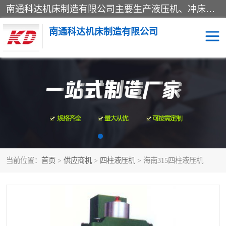
南通科达机床制造有限公司主要生产液压机、冲床、压力机等产品；本公司采用现代化企业的管理方法进行管理，立足于产品的质量管理，以优秀的品质、新颖的设计、合理的价格、完善的服务赢得广大客户的充分信赖和良好的口碑。领导层将运用科学管理方法及长期积累下来的经验和广泛领域吸取来新的技术不断调整产品结构，为市场提供精良的各类机械设备。企业将坚持与国内外各界朋友，真诚合作，共创辉煌。
南通科达机床制造有限公司
四柱液压机
液压机
油压机
锻压机
压力机
拉伸机
当前位置：
首页
>
供应商机
>
四柱液压机
> 海南315四柱液压机
卷板机