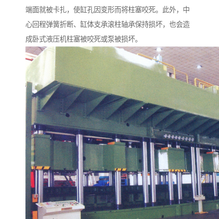
端面就被卡扎，使缸孔因变形而将柱塞咬死。此外，中
心回程弹簧折断、缸体支承滚柱轴承保持损坏，也会造
成卧式液压机柱塞被咬死或泵被损坏。