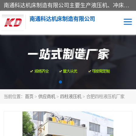
南通科达机床制造有限公司主要生产液压机、冲床、压力机等产品；本公司采用现代化企业的管理方法进行管理，立足于产品的质量管理，以优秀的品质、新颖的设计、合理的价格、完善的服务赢得广大客户的充分信赖和良好的口碑。领导层将运用科学管理方法及长期积累下来的经验和广泛领域吸取来新的技术不断调整产品结构，为市场提供精良的各类机械设备。企业将坚持与国内外各界朋友，真诚合作，共创辉煌。
南通科达机床制造有限公司
四柱液压机
液压机
油压机
锻压机
压力机
拉伸机
当前位置：
首页
>
供应商机
>
四柱液压机
> 合肥四柱液压机厂家
卷板机