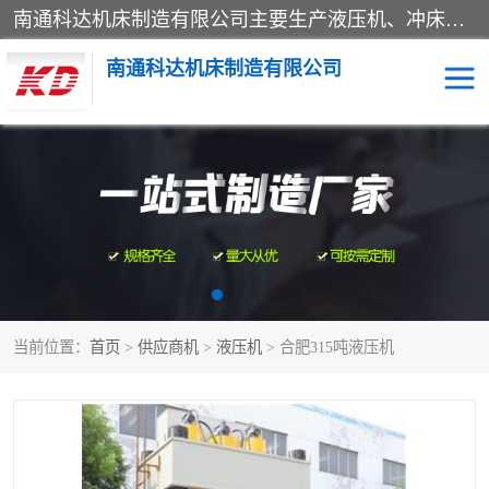
南通科达机床制造有限公司主要生产液压机、冲床、压力机等产品；本公司采用现代化企业的管理方法进行管理，立足于产品的质量管理，以优秀的品质、新颖的设计、合理的价格、完善的服务赢得广大客户的充分信赖和良好的口碑。领导层将运用科学管理方法及长期积累下来的经验和广泛领域吸取来新的技术不断调整产品结构，为市场提供精良的各类机械设备。企业将坚持与国内外各界朋友，真诚合作，共创辉煌。
南通科达机床制造有限公司
四柱液压机
液压机
油压机
锻压机
压力机
拉伸机
当前位置：
首页
>
供应商机
>
液压机
> 合肥315吨液压机
卷板机