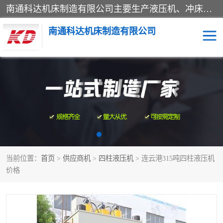
南通科达机床制造有限公司主要生产液压机、冲床、压力机等产品；本公司采用现代化企业的管理方法进行管理，立足于产品的质量管理，以优秀的品质、新颖的设计、合理的价格、完善的服务赢得广大客户的充分信赖和良好的口碑。领导层将运用科学管理方法及长期积累下来的经验和广泛领域吸取来新的技术不断调整产品结构，为市场提供精良的各类机械设备。企业将坚持与国内外各界朋友，真诚合作，共创辉煌。
南通科达机床制造有限公司
四柱液压机
液压机
油压机
锻压机
压力机
拉伸机
当前位置：
首页
>
供应商机
>
四柱液压机
> 连云港315吨四柱液压机
卷板机
价格