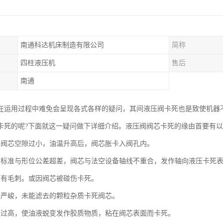
南通科达机床制造有限公司
简称
四柱液压机
售后
南通
在运用过程中难免会呈现各式各样的疑问，其间液压阀卡死也是致使机器
卡死的呢?下面就这一疑问做下详细介绍。液压阀阀芯卡死的缘由首要有
与阀芯空隙过小，油温升高后，阀芯胀卡入阀孔内。
何标准与形位公差超差，阀芯与法空设备轴线不重合，发作轴向液压卡死
面有毛刺。或因阀芯被碰伤卡死。
染严峻，未能滤去的颗粒杂质卡死阀芯。
期过高，使油液蜕变发作胶质物质，粘在阀芯表面而卡死。