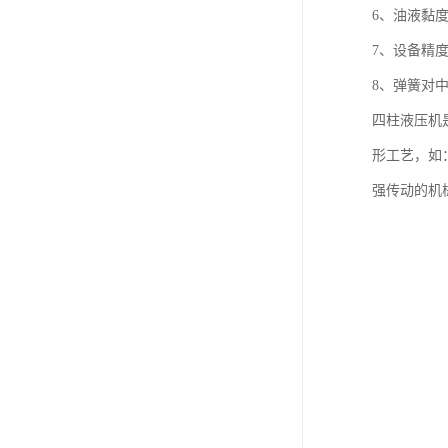
6、油液黏
7、设备精
8、弹簧对
四柱液压机
形工艺，如
强传动的机