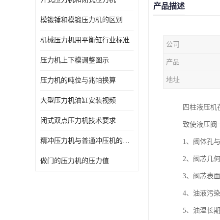
产品描述
模锻锤和模锻压力机的区别
机械压力机用平衡缸行业标准
公司
压力机上下模调整图示
产品
地址
压力机的吨位与兆帕换算
大型压力机油缸安装视频
四柱液压机
闭式双点压力机技术要求
致使液压阀
精冲压力机与普通冲压机的区别
1、阀体孔
2、阀芯几
做门的压力机的压力值
3、阀芯表
4、油液污
5、油温长