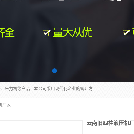
南通科达机床制造有限公司主要生产液压机、冲床、压力机等产品；本公司采用现代化企业的管理方法进行管理，立足于产品的质量管理，以优秀的品质、新颖的设计、合理的价格、完善的服务赢得广大客户的充分信赖和良好的口碑。领导层将运用科学管理方法及长期积累下来的经验和广泛领域吸取来新的技术不断调整产品结构，为市场提供精良的各类机械设备。企业将坚持与国内外各界朋友，真诚合作，共创辉煌。
机厂家
云南旧四柱液压机