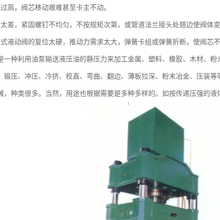
度过高，阀芯移动艰难甚至卡主不动。
度太差，紧固螺钉不均匀，不按规矩次第，或管道法兰接头处翘边使阀体
中式液动阀的复位太硬，推动力需求太大，弹簧卡组或弹簧折断，使阀芯
是一种利用油泵输送液压油的静压力来加工金属、塑料、橡胶、木材、粉
：锻压、冲压、冷挤、校直、弯曲、翻边、薄板拉深、粉末冶金、压装等
械，种类很多。当然，用途也根据需要是多种多样的。如按传递压强的液