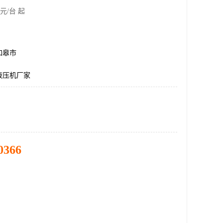
元/台 起
如皋市
液压机厂家
0366