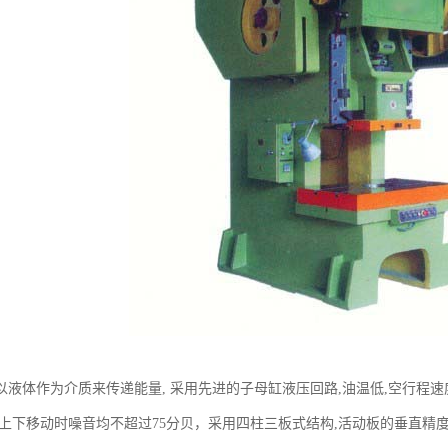
液体作为介质来传递能量, 采用先进的子母缸液压回路,油温低,空行程速度均在
快上下移动时噪音均不超过75分贝，采用四柱三板式结构,活动板的垂直精