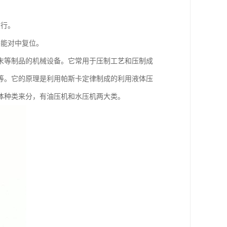
变行。
不能对中复位。
末等制品的机械设备。它常用于压制工艺和压制成
等。它的原理是利用帕斯卡定律制成的利用液体压
体种类来分，有油压机和水压机两大类。