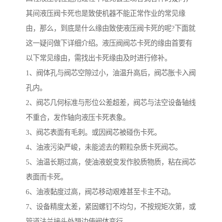
其间液压阀卡死也是致使机器不能正常作业的常见缘
由，那么，到底是什么缘由致使液压阀卡死的呢?下面就
这一疑问做下详细介绍。液压阀阀芯卡死的缘由首要有
以下常见缘由，需找出卡死缘由及时进行修补。
1、阀体孔与阀芯空隙过小，油温升高后，阀芯胀卡入阀
孔内。
2、阀芯几何标准与形位公差超差，阀芯与法空设备轴线
不重合，发作轴向液压卡死表象。
3、阀芯表面有毛刺。或因阀芯被碰伤卡死。
4、油液污染严峻，未能滤去的颗粒杂质卡死阀芯。
5、油温长期过高，使油液蜕变发作胶质物质，粘在阀芯
表面而卡死。
6、油液黏度过高，阀芯移动艰难甚至卡主不动。
7、设备精度太差，紧固螺钉不均匀，不按规矩次第，或
管道法兰接头处翘边使阀体变行。