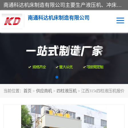
南通科达机床制造有限公司主要生产液压机、冲床、压力机等产品；本公司采用现代化企业的管理方法进行管理，立足于产品的质量管理，以优秀的品质、新颖的设计、合理的价格、完善的服务赢得广大客户的充分信赖和良好的口碑。领导层将运用科学管理方法及长期积累下来的经验和广泛领域吸取来新的技术不断调整产品结构，为市场提供精良的各类机械设备。企业将坚持与国内外各界朋友，真诚合作，共创辉煌。
南通科达机床制造有限公司
四柱液压机
液压机
油压机
锻压机
压力机
拉伸机
当前位置：
首页
>
供应商机
>
四柱液压机
> 江西315t四柱液压机报价
卷板机