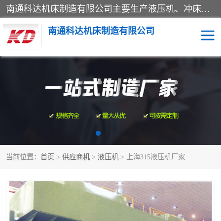
南通科达机床制造有限公司主要生产液压机、冲床、压力机等产品；本公司采用现代化企业的管理方法进行管理，立足于产品的质量管理，以优秀的品质、新颖的设计、合理的价格、完善的服务赢得广大客户的充分信赖和良好的口碑。领导层将运用科学管理方法及长期积累下来的经验和广泛领域吸取来新的技术不断调整产品结构，为市场提供精良的各类机械设备。企业将坚持与国内外各界朋友，真诚合作，共创辉煌。
南通科达机床制造有限公司
四柱液压机
液压机
油压机
锻压机
压力机
拉伸机
当前位置：
首页
>
供应商机
>
液压机
> 上海315液压机厂家
卷板机