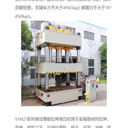
灵敏轻便，手操纵力不大于49N(5kgf) 脚踏力不大于78?
4N(8kgf)。
YSH27系列单动薄板拉伸液压机用于金属板材的拉伸、
弯曲、成型工艺。可进行落料、校正、压装、冲裁。适