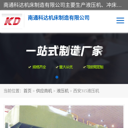
南通科达机床制造有限公司主要生产液压机、冲床、压力机等产品；本公司采用现代化企业的管理方法进行管理，立足于产品的质量管理，以优秀的品质、新颖的设计、合理的价格、完善的服务赢得广大客户的充分信赖和良好的口碑。领导层将运用科学管理方法及长期积累下来的经验和广泛领域吸取来新的技术不断调整产品结构，为市场提供精良的各类机械设备。企业将坚持与国内外各界朋友，真诚合作，共创辉煌。
南通科达机床制造有限公司
四柱液压机
液压机
油压机
锻压机
压力机
拉伸机
当前位置：
首页
>
供应商机
>
液压机
> 西安315液压机
卷板机