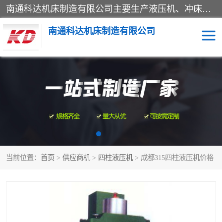
南通科达机床制造有限公司主要生产液压机、冲床、压力机等产品；本公司采用现代化企业的管理方法进行管理，立足于产品的质量管理，以优秀的品质、新颖的设计、合理的价格、完善的服务赢得广大客户的充分信赖和良好的口碑。领导层将运用科学管理方法及长期积累下来的经验和广泛领域吸取来新的技术不断调整产品结构，为市场提供精良的各类机械设备。企业将坚持与国内外各界朋友，真诚合作，共创辉煌。
南通科达机床制造有限公司
四柱液压机
液压机
油压机
锻压机
压力机
拉伸机
当前位置：
首页
>
供应商机
>
四柱液压机
> 成都315四柱液压机价格
卷板机