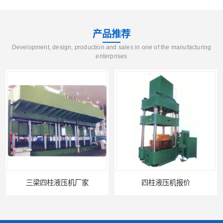
产品推荐
Development, design, production and sales in one of the manufacturing
enterprises
家
四柱液压机报价