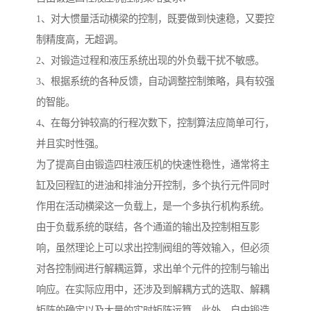
1、对大惯量活动横梁的控制，既要做到快速稳，又要控
制精度高，无超调。
2、对锻造过程和液压系统出现的外负载干扰不敏感。
3、根据系统的各种反馈，自动调整控制策略，具有较强
的智能。
4、在每分钟较高的行程次数下，控制算法应简单可行，
并且实时性强。
为了提高自由锻造四柱液压机的快速性稳性，通常将主
缸及回程缸的进油和排油分开控制，多个执行元件同时
作用在活动横梁这一负载上，是一个多执行机构系统。
由于负载系统的联结，各个通道的输出及控制相互影
响，虽然理论上可以求出控制阀组的等效输入，但必须
对各控制阀进行解耦运算，求出单个元件的控制与输出
响应。在实际应用中，还涉及到解耦方式的选取、解耦
矩阵的确定以及大量的实时矩阵运算。此外，自由锻造