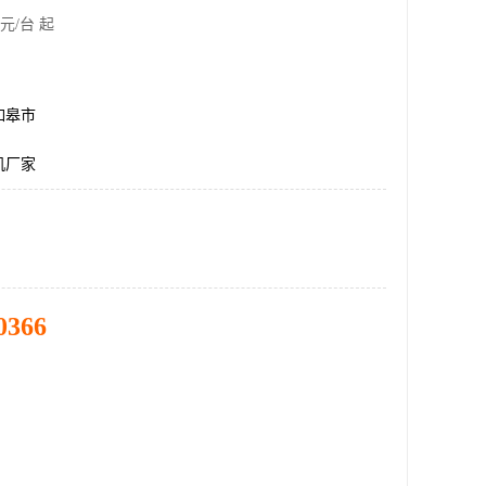
元/台 起
如皋市
机厂家
0366