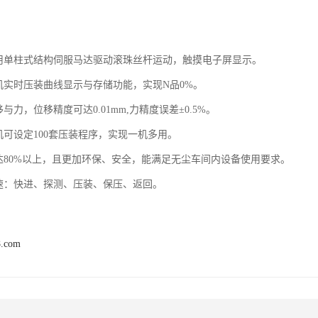
：
采用单柱式结构伺服马达驱动滚珠丝杆运动，触摸电子屏显示。
压机实时压装曲线显示与存储功能，实现N品0%。
移与力，位移精度可达0.01mm,力精度误差±0.5%。
机可设定100套压装程序，实现一机多用。
果达80%以上，且更加环保、安全，能满足无尘车间内设备使用要求。
段速：快进、探测、压装、保压、返回。
8.com