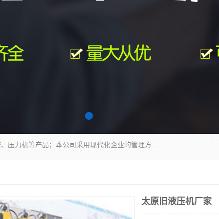
南通科达机床制造有限公司主要生产液压机、冲床、压力机等产品；本公司采用现代化企业的管理方法进行管理，立足于产品的质量管理，以优秀的品质、新颖的设计、合理的价格、完善的服务赢得广大客户的充分信赖和良好的口碑。领导层将运用科学管理方法及长期积累下来的经验和广泛领域吸取来新的技术不断调整产品结构，为市场提供精良的各类机械设备。企业将坚持与国内外各界朋友，真诚合作，共创辉煌。
太原旧液压机厂家