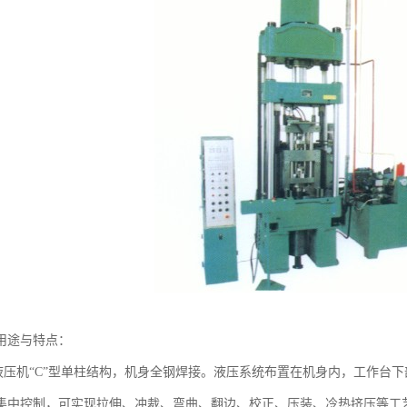
用途与特点：
机“C”型单柱结构，机身全钢焊接。液压系统布置在机身内，工作台下部
集中控制，可实现拉伸、冲裁、弯曲、翻边、校正、压装、冷热挤压等工