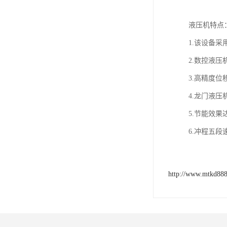
液压机特点
1.该设备
2.数控液
3.高精度位
4.龙门液压
5.节能效
6.冲程五
http://www.mtkd88