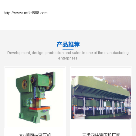
http://www.mtkd888.com
产品推荐
Development, design, production and sales in one of the manufacturing
enterprises
200吨四柱液压机
三梁四柱液压机厂家