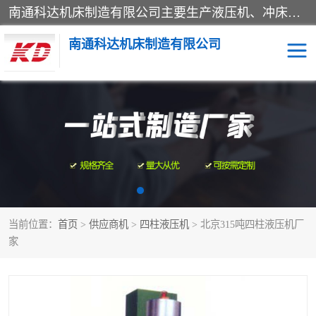
南通科达机床制造有限公司主要生产液压机、冲床、压力机等产品；本公司采用现代化企业的管理方法进行管理，立足于产品的质量管理，以优秀的品质、新颖的设计、合理的价格、完善的服务赢得广大客户的充分信赖和良好的口碑。领导层将运用科学管理方法及长期积累下来的经验和广泛领域吸取来新的技术不断调整产品结构，为市场提供精良的各类机械设备。企业将坚持与国内外各界朋友，真诚合作，共创辉煌。
南通科达机床制造有限公司
四柱液压机
液压机
油压机
锻压机
压力机
拉伸机
当前位置：
首页
>
供应商机
>
四柱液压机
> 北京315吨四柱液压机厂
卷板机
家