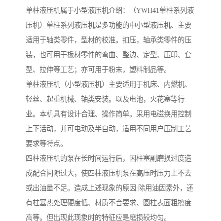
单柱液压机属于小型液压机介绍：（YWH41单柱系列液
压机）单柱系列液压机是多功能的中小型液压机、主要
适用于轴类零件，型材的校准。扣压，轴承类零件的压
装，也可用于板材零件的弯曲、整边、定型、压印、套
型、拉伸等工艺；亦可用于粉末，塑料制品等。
单柱液压机（小型液压机）主要适用于机床、内燃机、
轻丝、起重机械、轴类安装。以及电池，火花塞等行
业。本机具有设计合理、操作简单。采用电磁换用控制
上下活动，并可电动及半自动，适用不同用户压制工艺
要求等特点。
四柱液压机的泵在长时间运行后，因柱塞副磨损过度造
成配合间隙过大，使四柱液压机泵在高压时压力上不去
或出油量不足。造成上述现象的原因:除用油因素外，还
有柱塞热处理硬度低、材质不合要求、圆柱表面粗擦度
高等。但出现此现象时的特征应是磨损较均匀。