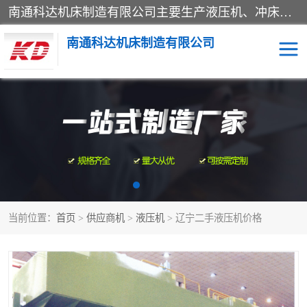
南通科达机床制造有限公司主要生产液压机、冲床、压力机等产品；本公司采用现代化企业的管理方法进行管理，立足于产品的质量管理，以优秀的品质、新颖的设计、合理的价格、完善的服务赢得广大客户的充分信赖和良好的口碑。领导层将运用科学管理方法及长期积累下来的经验和广泛领域吸取来新的技术不断调整产品结构，为市场提供精良的各类机械设备。企业将坚持与国内外各界朋友，真诚合作，共创辉煌。
南通科达机床制造有限公司
四柱液压机
液压机
油压机
锻压机
压力机
拉伸机
当前位置：
首页
>
供应商机
>
液压机
> 辽宁二手液压机价格
卷板机