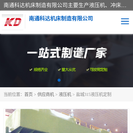
南通科达机床制造有限公司主要生产液压机、冲床、压力机等产品；本公司采用现代化企业的管理方法进行管理，立足于产品的质量管理，以优秀的品质、新颖的设计、合理的价格、完善的服务赢得广大客户的充分信赖和良好的口碑。领导层将运用科学管理方法及长期积累下来的经验和广泛领域吸取来新的技术不断调整产品结构，为市场提供精良的各类机械设备。企业将坚持与国内外各界朋友，真诚合作，共创辉煌。
南通科达机床制造有限公司
四柱液压机
液压机
油压机
锻压机
压力机
拉伸机
当前位置：
首页
>
供应商机
>
液压机
> 盐城315液压机定制
卷板机