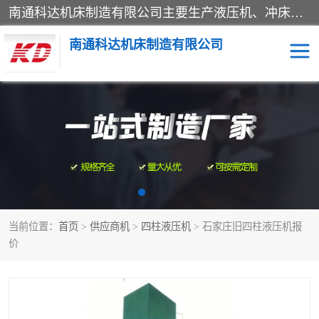
南通科达机床制造有限公司主要生产液压机、冲床、压力机等产品；本公司采用现代化企业的管理方法进行管理，立足于产品的质量管理，以优秀的品质、新颖的设计、合理的价格、完善的服务赢得广大客户的充分信赖和良好的口碑。领导层将运用科学管理方法及长期积累下来的经验和广泛领域吸取来新的技术不断调整产品结构，为市场提供精良的各类机械设备。企业将坚持与国内外各界朋友，真诚合作，共创辉煌。
南通科达机床制造有限公司
四柱液压机
液压机
油压机
锻压机
压力机
拉伸机
当前位置：
首页
>
供应商机
>
四柱液压机
> 石家庄旧四柱液压机报
卷板机
价