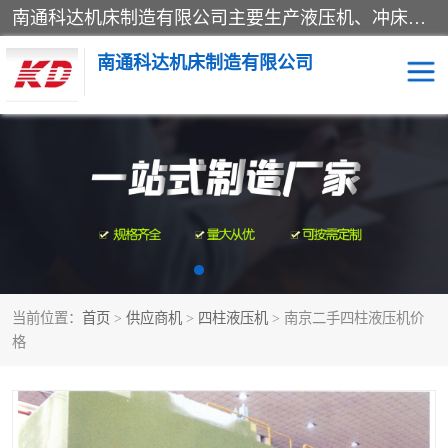
南通科达机床制造有限公司主要生产液压机、冲床、压力机等产品；本公司采用现代化企业的管理方法进行管理，立足于产品的质量管理，以优秀的品质、新颖的设计、合理的价格、完善的服务赢得广大客户的充分信赖和良好的口碑。领导层将运用科学管理方法及长期积累下来的经验和广泛领域吸取来新的技术不断调整产品结构，为市场提供精良的各类机械设备。企业将坚持与国内外各界朋友，真诚合作，共创辉煌。
南通科达机床制造有限公司
四柱液压机
液压机
油压机
锻压机
压力机
拉伸机
当前位置：
首页
>
供应商机
>
四柱液压机
> 南京二手四柱液压机价
卷板机
格