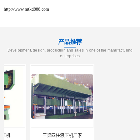
http://www.mtkd888.com
产品推荐
Development, design, production and sales in one of the manufacturing
enterprises
三梁四柱液压机厂家
四柱液压机报价