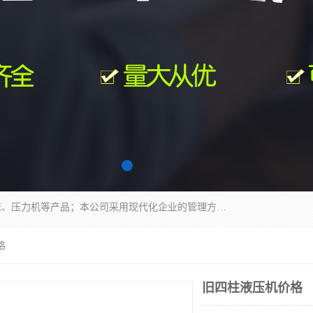
南通科达机床制造有限公司主要生产液压机、冲床、压力机等产品；本公司采用现代化企业的管理方法进行管理，立足于产品的质量管理，以优秀的品质、新颖的设计、合理的价格、完善的服务赢得广大客户的充分信赖和良好的口碑。领导层将运用科学管理方法及长期积累下来的经验和广泛领域吸取来新的技术不断调整产品结构，为市场提供精良的各类机械设备。企业将坚持与国内外各界朋友，真诚合作，共创辉煌。
格
旧四柱液压机价格