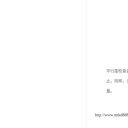
平行度检查
止。同样，
量。
http://www.mtkd88