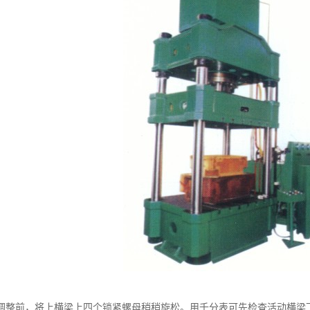
调整前，将上横梁上四个锁紧螺母稍稍旋松。用千分表可先检查活动横梁