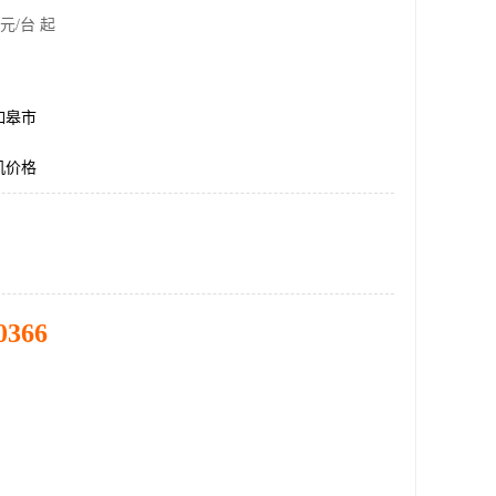
元/台 起
如皋市
机价格
0366