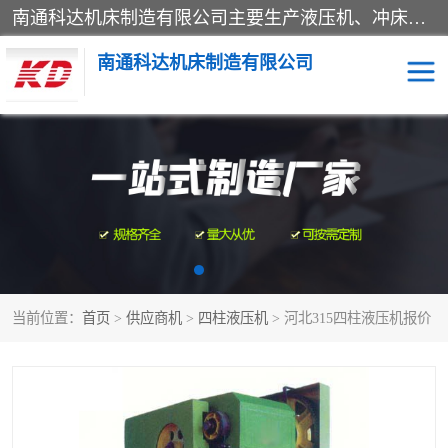
南通科达机床制造有限公司主要生产液压机、冲床、压力机等产品；本公司采用现代化企业的管理方法进行管理，立足于产品的质量管理，以优秀的品质、新颖的设计、合理的价格、完善的服务赢得广大客户的充分信赖和良好的口碑。领导层将运用科学管理方法及长期积累下来的经验和广泛领域吸取来新的技术不断调整产品结构，为市场提供精良的各类机械设备。企业将坚持与国内外各界朋友，真诚合作，共创辉煌。
南通科达机床制造有限公司
四柱液压机
液压机
油压机
锻压机
压力机
拉伸机
当前位置：
首页
>
供应商机
>
四柱液压机
> 河北315四柱液压机报价
卷板机