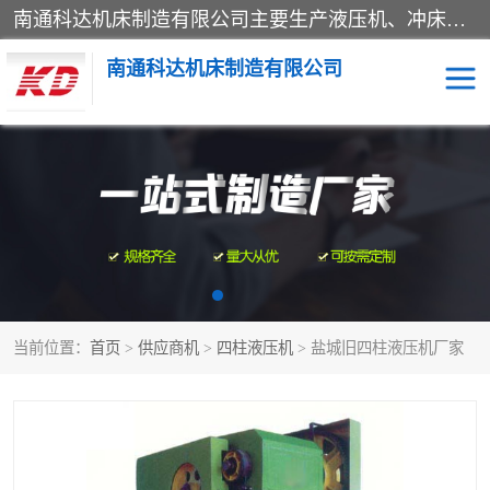
南通科达机床制造有限公司主要生产液压机、冲床、压力机等产品；本公司采用现代化企业的管理方法进行管理，立足于产品的质量管理，以优秀的品质、新颖的设计、合理的价格、完善的服务赢得广大客户的充分信赖和良好的口碑。领导层将运用科学管理方法及长期积累下来的经验和广泛领域吸取来新的技术不断调整产品结构，为市场提供精良的各类机械设备。企业将坚持与国内外各界朋友，真诚合作，共创辉煌。
南通科达机床制造有限公司
四柱液压机
液压机
油压机
锻压机
压力机
拉伸机
当前位置：
首页
>
供应商机
>
四柱液压机
> 盐城旧四柱液压机厂家
卷板机