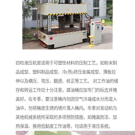
四柱液压机是适用于可塑性材料的压制工艺。如粉末制
品成型、塑料制品成型、冷(热)挤压金属成型、薄板拉
伸以及横压、弯压、翻透、校正等工艺。 对工作油的储
存和转运工作应十分注意。盛油桶应加专门的标志并掩
盖好。在冬季，要注意桶内勿因空气冷凝成水分而混入
油中，勿将桶皮生锈的锈片落入桶内。冬季对发动机与
其他机械系统所采取的多项预防措施，如掩盖防冻、加
热保温、换用低黏度工作油等，均适用于液压系统。