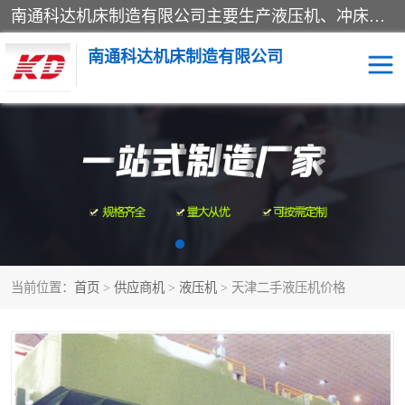
南通科达机床制造有限公司主要生产液压机、冲床、压力机等产品；本公司采用现代化企业的管理方法进行管理，立足于产品的质量管理，以优秀的品质、新颖的设计、合理的价格、完善的服务赢得广大客户的充分信赖和良好的口碑。领导层将运用科学管理方法及长期积累下来的经验和广泛领域吸取来新的技术不断调整产品结构，为市场提供精良的各类机械设备。企业将坚持与国内外各界朋友，真诚合作，共创辉煌。
南通科达机床制造有限公司
四柱液压机
液压机
油压机
锻压机
压力机
拉伸机
当前位置：
首页
>
供应商机
>
液压机
> 天津二手液压机价格
卷板机