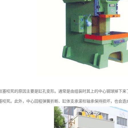
柱塞咬死的原因主要是缸孔变形。通常是由组装时其上的中心钢球掉下来
塞咬死。此外，中心回程弹簧折断、缸体支承滚柱轴承保持损坏，也会造