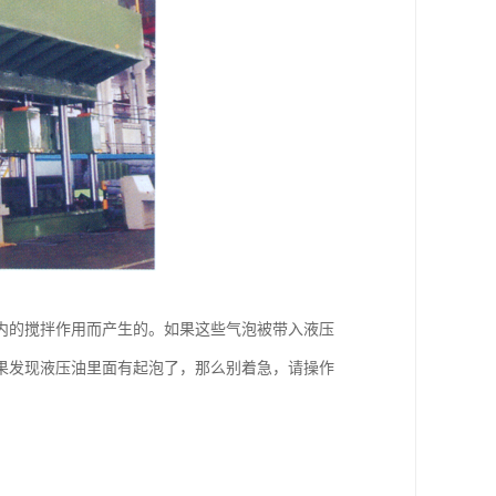
内的搅拌作用而产生的。如果这些气泡被带入液压
果发现液压油里面有起泡了，那么别着急，请操作