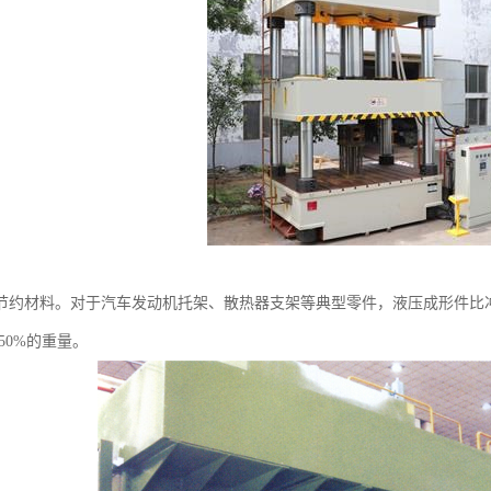
节约材料。对于汽车发动机托架、散热器支架等典型零件，液压成形件比冲压
?50%的重量。