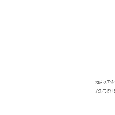
造成液压机
变形而将柱