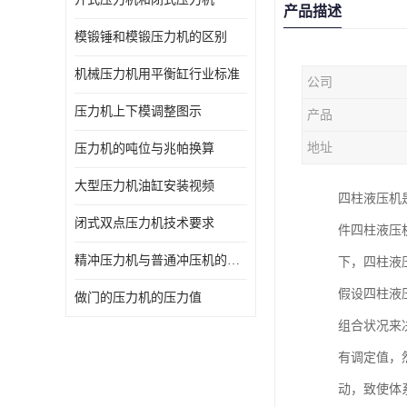
产品描述
模锻锤和模锻压力机的区别
机械压力机用平衡缸行业标准
公司
压力机上下模调整图示
产品
地址
压力机的吨位与兆帕换算
大型压力机油缸安装视频
四柱液压机
闭式双点压力机技术要求
件四柱液压
精冲压力机与普通冲压机的区别
下，四柱液
假设四柱液
做门的压力机的压力值
组合状况来
有调定值，
动，致使体