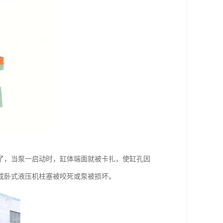
了，当泵一启动时，缸体端面就被卡扎，使缸孔因
成卧式液压机柱塞被咬死或泵被损坏。