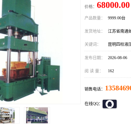
68000.00
价格：
产品数量：
9999.00台
发货地址：
江苏省南通
关键词：
昆明四柱液
发布日期：
2026-08-06
阅 读 量：
162
1358469
销售电话：
在线QQ：