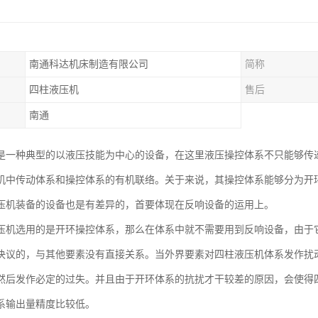
南通科达机床制造有限公司
简称
四柱液压机
售后
南通
是一种典型的以液压技能为中心的设备，在这里液压操控体系不只能够传
机中传动体系和操控体系的有机联络。关于来说，其操控体系能够分为开
压机装备的设备也是有差异的，首要体现在反响设备的运用上。
压机选用的是开环操控体系，那么在体系中就不需要用到反响设备，由于
决议的，与其他要素没有直接关系。当外界要素对四柱液压机体系发作扰
然后发作必定的过失。并且由于开环体系的抗扰才干较差的原因，会使得
系输出量精度比较低。