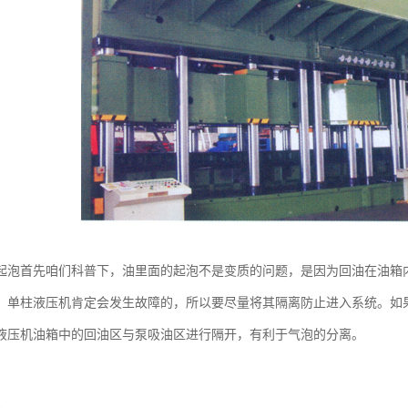
起泡首先咱们科普下，油里面的起泡不是变质的问题，是因为回油在油箱
，单柱液压机肯定会发生故障的，所以要尽量将其隔离防止进入系统。如
液压机油箱中的回油区与泵吸油区进行隔开，有利于气泡的分离。