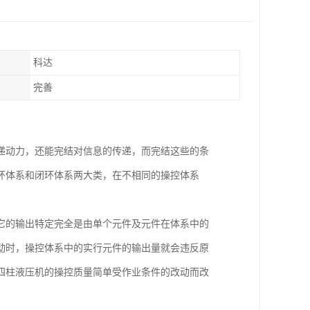
科达
完善
递动力，还能完结对信息的传递，而完结这些的条
环体系和闭环体系两大类，在不相同的操控体系
它的输出特定完全是由单个元件及元件在体系中的
动时，操控体系中的实行元件的输出量就会违反原
四柱液压机的操控质量简单受作业条件的改动而改