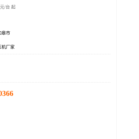
元/台 起
如皋市
压机厂家
0366