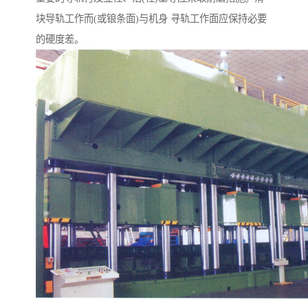
块导轨工作而(或锒条面)与机身 寻轨工作面应保持必要
的硬度差。