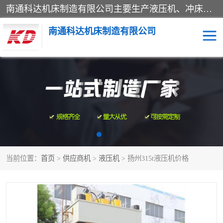
南通科达机床制造有限公司主要生产液压机、冲床、压力机等产品；本公司采用现代化企业的管理方法进行管理，立足于产品的质量管理，以优秀的品质、新颖的设计、合理的价格、完善的服务赢得广大客户的充分信赖和良好的口碑。领导层将运用科学管理方法及长期积累下来的经验和广泛领域吸取来新的技术不断调整产品结构，为市场提供精良的各类机械设备。企业将坚持与国内外各界朋友，真诚合作，共创辉煌。
南通科达机床制造有限公司
四柱液压机
液压机
油压机
锻压机
压力机
拉伸机
当前位置：
首页
>
供应商机
>
液压机
> 扬州315t液压机价格
卷板机