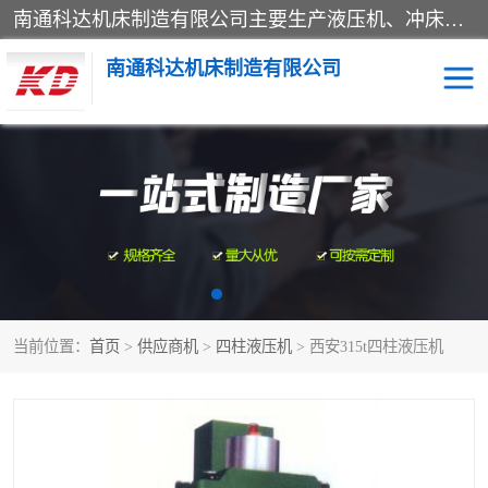
南通科达机床制造有限公司主要生产液压机、冲床、压力机等产品；本公司采用现代化企业的管理方法进行管理，立足于产品的质量管理，以优秀的品质、新颖的设计、合理的价格、完善的服务赢得广大客户的充分信赖和良好的口碑。领导层将运用科学管理方法及长期积累下来的经验和广泛领域吸取来新的技术不断调整产品结构，为市场提供精良的各类机械设备。企业将坚持与国内外各界朋友，真诚合作，共创辉煌。
南通科达机床制造有限公司
四柱液压机
液压机
油压机
锻压机
压力机
拉伸机
当前位置：
首页
>
供应商机
>
四柱液压机
> 西安315t四柱液压机
卷板机