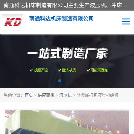
南通科达机床制造有限公司主要生产液压机、冲床、压力机等产品；本公司采用现代化企业的管理方法进行管理，立足于产品的质量管理，以优秀的品质、新颖的设计、合理的价格、完善的服务赢得广大客户的充分信赖和良好的口碑。领导层将运用科学管理方法及长期积累下来的经验和广泛领域吸取来新的技术不断调整产品结构，为市场提供精良的各类机械设备。企业将坚持与国内外各界朋友，真诚合作，共创辉煌。
南通科达机床制造有限公司
四柱液压机
液压机
油压机
锻压机
压力机
拉伸机
当前位置：
首页
>
供应商机
>
液压机
> 非金属打包液压机维修
卷板机