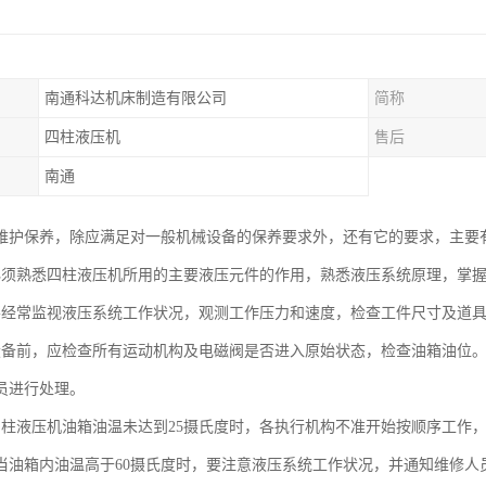
南通科达机床制造有限公司
简称
四柱液压机
售后
南通
维护保养，除应满足对一般机械设备的保养要求外，还有它的要求，主要
必须熟悉四柱液压机所用的主要液压元件的作用，熟悉液压系统原理，掌
要经常监视液压系统工作状况，观测工作压力和速度，检查工件尺寸及道
设备前，应检查所有运动机构及电磁阀是否进入原始状态，检查油箱油位
员进行处理。
四柱液压机油箱油温未达到25摄氏度时，各执行机构不准开始按顺序工作
当油箱内油温高于60摄氏度时，要注意液压系统工作状况，并通知维修人