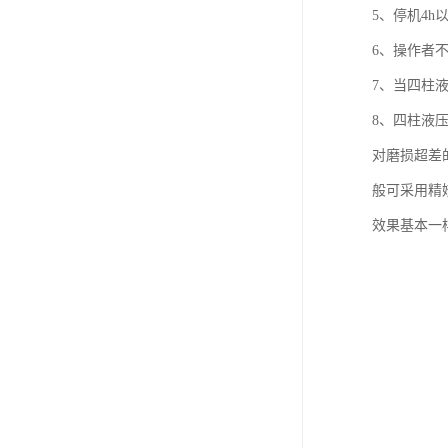
5、停机4h
6、操作者
7、当四柱
8、四柱液
对磨损超差
般可采用精
效果基本一