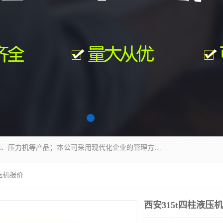
南通科达机床制造有限公司主要生产液压机、冲床、压力机等产品；本公司采用现代化企业的管理方法进行管理，立足于产品的质量管理，以优秀的品质、新颖的设计、合理的价格、完善的服务赢得广大客户的充分信赖和良好的口碑。领导层将运用科学管理方法及长期积累下来的经验和广泛领域吸取来新的技术不断调整产品结构，为市场提供精良的各类机械设备。企业将坚持与国内外各界朋友，真诚合作，共创辉煌。
液压机报价
西安315t四柱液压