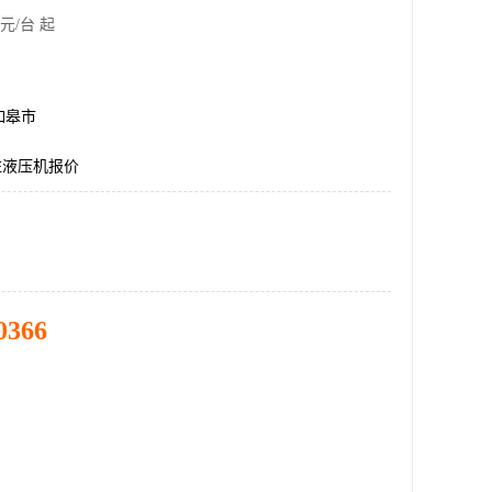
元/台 起
如皋市
四柱液压机报价
0366