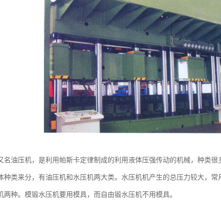
又名油压机，是利用帕斯卡定律制成的利用液体压强传动的机械，种类很
体种类来分，有油压机和水压机两大类。水压机机产生的总压力较大，常
机两种。模锻水压机要用模具，而自由锻水压机不用模具。