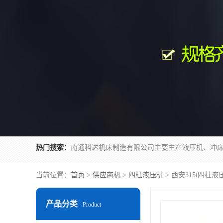
热门搜索：
当前位置：
首页
>
供应商机
>
四柱液压机
> 西安315t四柱
产品分类
Product