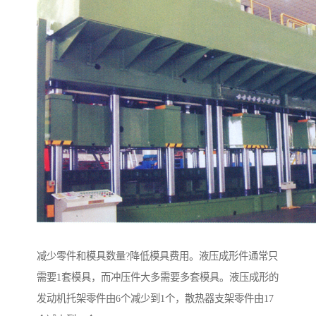
减少零件和模具数量?降低模具费用。液压成形件通常只
需要1套模具，而冲压件大多需要多套模具。液压成形的
发动机托架零件由6个减少到1个，散热器支架零件由17