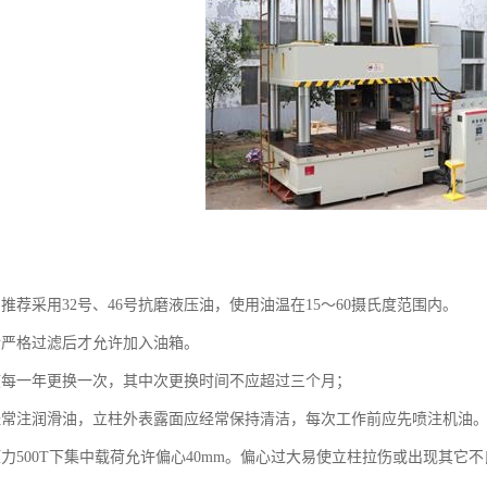
推荐采用32号、46号抗磨液压油，使用油温在15～60摄氏度范围内。
行严格过滤后才允许加入油箱。
液每一年更换一次，其中次更换时间不应超过三个月；
经常注润滑油，立柱外表露面应经常保持清洁，每次工作前应先喷注机油
压力500T下集中载荷允许偏心40mm。偏心过大易使立柱拉伤或出现其它