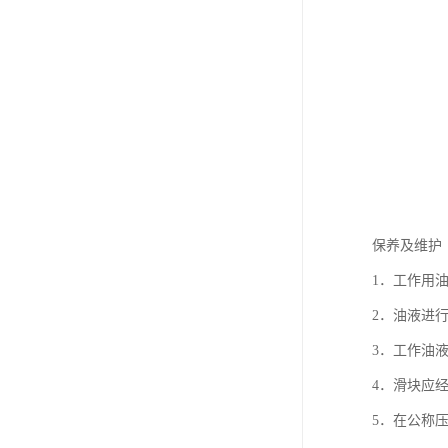
保养及维护
1．工作用油
2．油液进
3．工作油
4．滑块应
5．在公称