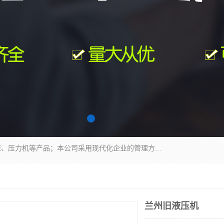
南通科达机床制造有限公司主要生产液压机、冲床、压力机等产品；本公司采用现代化企业的管理方法进行管理，立足于产品的质量管理，以优秀的品质、新颖的设计、合理的价格、完善的服务赢得广大客户的充分信赖和良好的口碑。领导层将运用科学管理方法及长期积累下来的经验和广泛领域吸取来新的技术不断调整产品结构，为市场提供精良的各类机械设备。企业将坚持与国内外各界朋友，真诚合作，共创辉煌。
兰州旧液压机