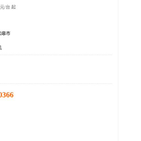
元/台 起
如皋市
机
0366