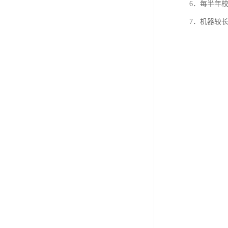
6．每半年
7．机器较