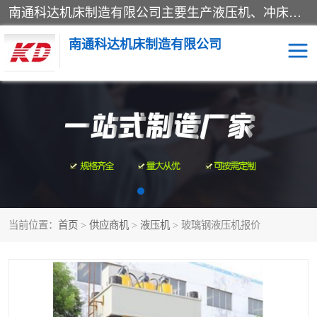
南通科达机床制造有限公司主要生产液压机、冲床、压力机等产品；本公司采用现代化企业的管理方法进行管理，立足于产品的质量管理，以优秀的品质、新颖的设计、合理的价格、完善的服务赢得广大客户的充分信赖和良好的口碑。领导层将运用科学管理方法及长期积累下来的经验和广泛领域吸取来新的技术不断调整产品结构，为市场提供精良的各类机械设备。企业将坚持与国内外各界朋友，真诚合作，共创辉煌。
南通科达机床制造有限公司
四柱液压机
液压机
油压机
锻压机
压力机
拉伸机
当前位置：
首页
>
供应商机
>
液压机
> 玻璃钢液压机报价
卷板机