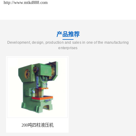
http://www.mtkd888.com
产品推荐
Development, design, production and sales in one of the manufacturing
enterprises
200吨四柱液压机
三梁四柱液压机厂家