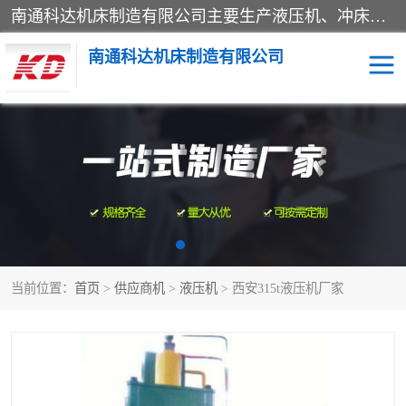
南通科达机床制造有限公司主要生产液压机、冲床、压力机等产品；本公司采用现代化企业的管理方法进行管理，立足于产品的质量管理，以优秀的品质、新颖的设计、合理的价格、完善的服务赢得广大客户的充分信赖和良好的口碑。领导层将运用科学管理方法及长期积累下来的经验和广泛领域吸取来新的技术不断调整产品结构，为市场提供精良的各类机械设备。企业将坚持与国内外各界朋友，真诚合作，共创辉煌。
南通科达机床制造有限公司
四柱液压机
液压机
油压机
锻压机
压力机
拉伸机
当前位置：
首页
>
供应商机
>
液压机
> 西安315t液压机厂家
卷板机