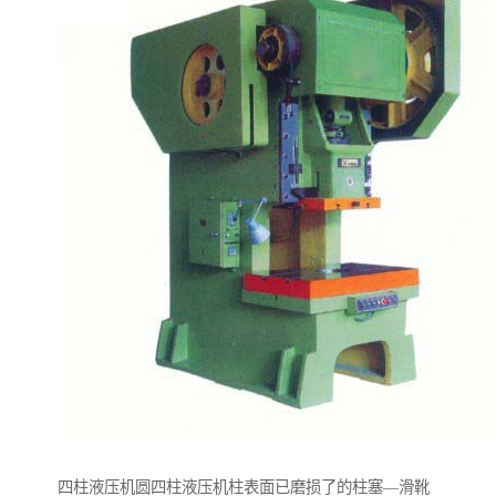
四柱液压机圆四柱液压机柱表面已磨损了的柱塞—滑靴