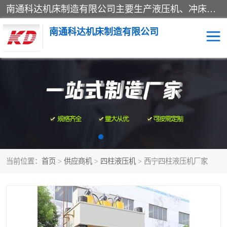
南通科达机床制造有限公司主要生产液压机、冲床、压力机等产品；本公司采用现代化企业的管理方法进行管理，立足于产品的质量管理，以优秀的品质、新颖的设计、合理的价格、完善的服务赢得广大客户的充分信赖和良好的口碑。领导层将运用科学管理方法及长期积累下来的经验和广泛领域吸取来新的技术不断调整产品结构，为市场提供精良的各类机械设备。企业将坚持与国内外各界朋友，真诚合作，共创辉煌。
南通科达机床制造有限公司
四柱液压机
液压机
油压机
锻压机
压力机
拉伸机
当前位置：
首页
>
供应商机
>
四柱液压机
> 西宁四柱液压机厂家
卷板机