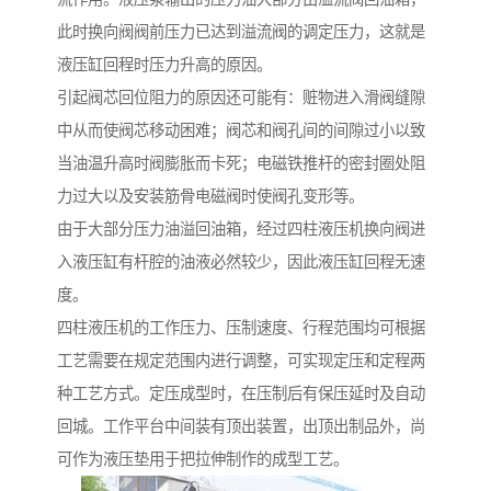
此时换向阀阀前压力已达到溢流阀的调定压力，这就是
液压缸回程时压力升高的原因。
引起阀芯回位阻力的原因还可能有：赃物进入滑阀缝隙
中从而使阀芯移动困难；阀芯和阀孔间的间隙过小以致
当油温升高时阀膨胀而卡死；电磁铁推杆的密封圈处阻
力过大以及安装筋骨电磁阀时使阀孔变形等。
由于大部分压力油溢回油箱，经过四柱液压机换向阀进
入液压缸有杆腔的油液必然较少，因此液压缸回程无速
度。
四柱液压机的工作压力、压制速度、行程范围均可根据
工艺需要在规定范围内进行调整，可实现定压和定程两
种工艺方式。定压成型时，在压制后有保压延时及自动
回城。工作平台中间装有顶出装置，出顶出制品外，尚
可作为液压垫用于把拉伸制作的成型工艺。