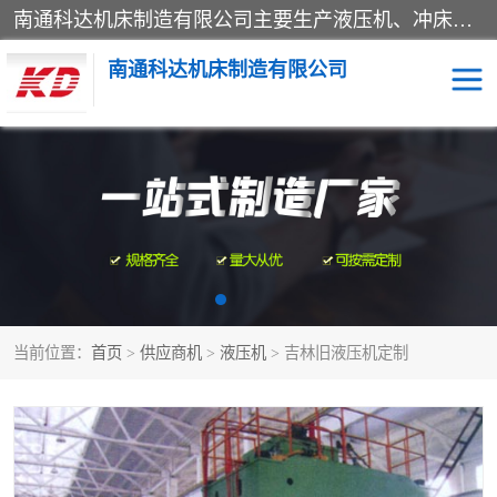
南通科达机床制造有限公司主要生产液压机、冲床、压力机等产品；本公司采用现代化企业的管理方法进行管理，立足于产品的质量管理，以优秀的品质、新颖的设计、合理的价格、完善的服务赢得广大客户的充分信赖和良好的口碑。领导层将运用科学管理方法及长期积累下来的经验和广泛领域吸取来新的技术不断调整产品结构，为市场提供精良的各类机械设备。企业将坚持与国内外各界朋友，真诚合作，共创辉煌。
南通科达机床制造有限公司
四柱液压机
液压机
油压机
锻压机
压力机
拉伸机
当前位置：
首页
>
供应商机
>
液压机
> 吉林旧液压机定制
卷板机